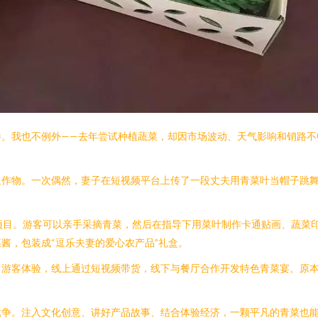
伴。我也不例外——去年尝试种植蔬菜，却因市场波动、天气影响和销路不
通作物。一次偶然，妻子在短视频平台上传了一段丈夫用青菜叶当帽子跳
验项目。游客可以亲手采摘青菜，然后在指导下用菜叶制作卡通贴画、蔬菜
酱，包装成“逗乐夫妻的爱心农产品”礼盒。
引游客体验，线上通过短视频带货，线下与餐厅合作开发特色青菜宴。原
竞争。注入文化创意、讲好产品故事、结合体验经济，一颗平凡的青菜也