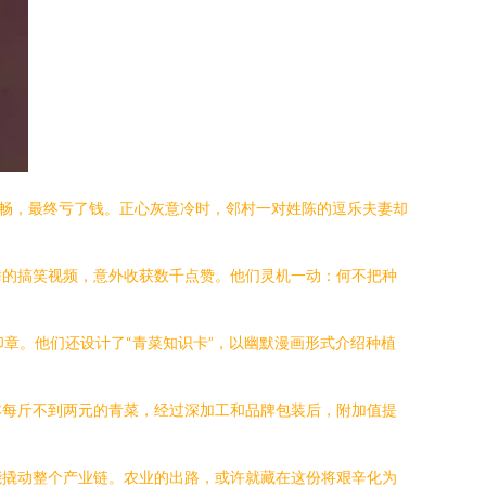
畅，最终亏了钱。正心灰意冷时，邻村一对姓陈的逗乐夫妻却
舞的搞笑视频，意外收获数千点赞。他们灵机一动：何不把种
印章。他们还设计了“青菜知识卡”，以幽默漫画形式介绍种植
本每斤不到两元的青菜，经过深加工和品牌包装后，附加值提
能撬动整个产业链。农业的出路，或许就藏在这份将艰辛化为