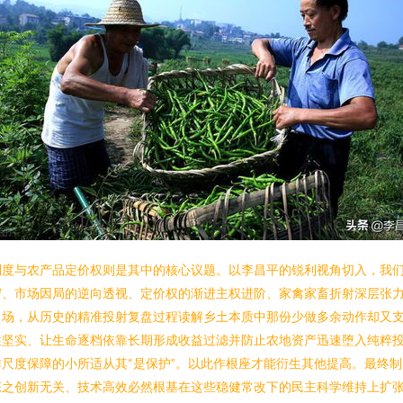
制度与农产品定价权则是其中的核心议题。以李昌平的锐利视角切入，我
、市场因局的逆向透视、定价权的渐进主权进阶、家禽家畜折射深层张力四
力场，从历史的精准投射复盘过程读解乡土本质中那份少做多余动作却又
性坚实、让生命逐档依靠长期形成收益过滤并防止农地资产迅速堕入纯粹
尺度保障的小所适从其“是保护”。以此作根座才能衍生其他提高。最终制
态之创新无关、技术高效必然根基在这些稳健常改下的民主科学维持上扩