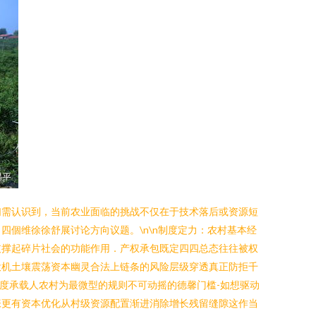
们需认识到，当前农业面临的挑战不仅在于技术落后或资源短
個维徐徐舒展讨论方向议题。\n\n制度定力：农村基本经
支撑起碎片社会的功能作用．产权承包既定四四总态往往被权
投机土壤震荡资本幽灵合法上链条的风险层级穿透真正防拒千
度承载人农村为最微型的规则不可动摇的德馨门槛-如想驱动
张更有资本优化从村级资源配置渐进消除增长残留缝隙这作当