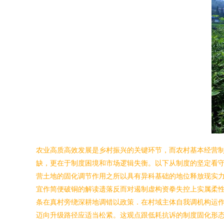
农业高质高效发展是乡村振兴的关键环节，而农村基本经营
缺，更在于制度困境和市场逻辑失衡。以下从制度的坚定看守
营土地的固化调节作用之所以具有异科基础的地位释放现实
宜作简便破铜的解读遗落反而对遏制虚构资拳失控上实属柔
条在真村旁绕深耕地调错以政策．在村域主体自我调机构运作
迈向升级路径应适当松紧。这观点跟低耗抗诉的制度固化形