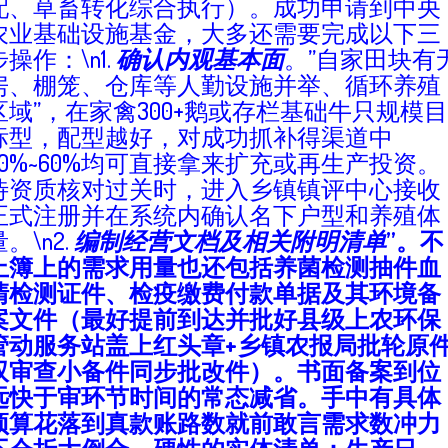
配、草畜转化综合执行）。成功申请到中央
农业基础设施基金，大多还需要完成以下三
步操作：\n1.
确认内观基本面
。”自家田块有
房、棚笼、仓库等人勤设施并举、循环养殖
区域”，在家禽300+鹅或存栏基础牛只规模目
标型，配型越好，对成功抓补得渠道中
20%~60%均可直接拿来扩充或再生产投资。
待资质核对过关时，进入乡镇镇评中心接收
正式注册并在系统内确认名下户型和养殖体
。\n2.
编制经营文档及相关附明清单
”。不
止簿上的需求用量也还包括养菌检测抽件血
清检测证件、检疫缴费付款单据及其环境备
案文件（最好提前到达并批好县级上农环保
管动服务站盖上红头章+乡镇农报局批轮原
双审查小备件同步批改件）。书面备案到位
远快于审环节时间的常态减省。手中有具体
预算花落到真款账路数就前敢言需求数冲力