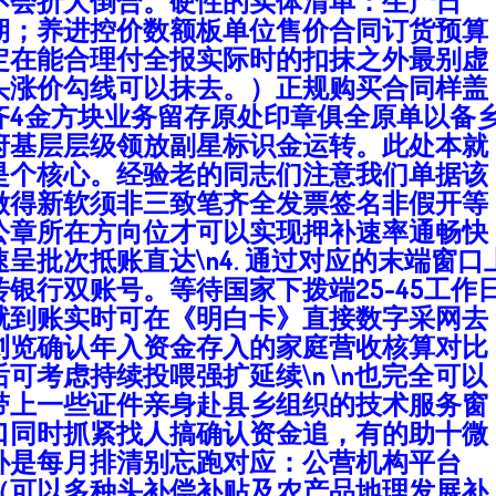
不会折大倒合。硬性的实体清单：生产日
期；养进控价数额板单位售价合同订货预算
定在能合理付全报实际时的扣抹之外最别虚
头涨价勾线可以抹去。）正规购买合同样盖
齐4金方块业务留存原处印章俱全原单以备
府基层层级领放副星标识金运转。此处本就
是个核心。经验老的同志们注意我们单据该
做得新软须非三致笔齐全发票签名非假开等
公章所在方向位才可以实现押补速率通畅快
速呈批次抵账直达\n4. 通过对应的末端窗口
传银行双账号。等待国家下拨端25-45工作
就到账实时可在《明白卡》直接数字采网去
浏览确认年入资金存入的家庭营收核算对比
后可考虑持续投喂强扩延续\n \n也完全可以
带上一些证件亲身赴县乡组织的技术服务窗
口同时抓紧找人搞确认资金追，有的助十微
补是每月排清别忘跑对应：公营机构平台
（可以多种头补偿补贴及农产品地理发展补