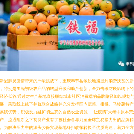
新冠肺炎疫情带来的严峻挑战下，重庆奉节县敏锐地捕捉到消费扶贫的新
，特别是围绕初级农产品的转型升级和助产创新，全力击破防疫影响下的
经济低谷.通过对生产基地直接联结城市社区消费端的品牌路径加以规划
展，采取线上线下并轨联合战略并充分发挥区内蔬菜、柑橘、马铃薯特产
禀赋优势，积极发力融扩初生态的自然农业资源……让疫情“大考中原本荒
产、流通阻断之下初良产业有了被社会各界乃至全球贸易接力出的品牌精
。为解决压力中的源头乡保实现基地纾担改顿转换至优质高速，着力全方