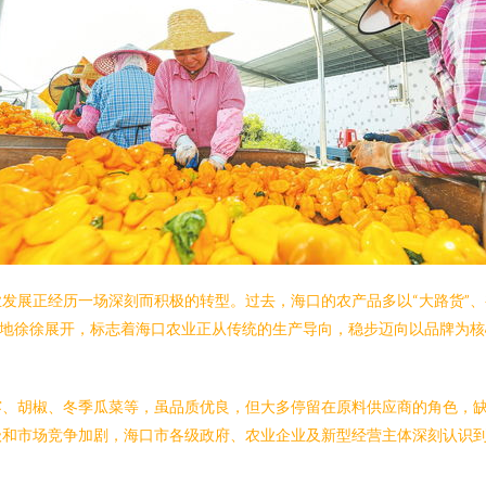
发展正经历一场深刻而积极的转型。过去，海口的农产品多以“大路货”
大地徐徐展开，标志着海口农业正从传统的生产导向，稳步迈向以品牌为
雾、胡椒、冬季瓜菜等，虽品质优良，但大多停留在原料供应商的角色，
级和市场竞争加剧，海口市各级政府、农业企业及新型经营主体深刻认识