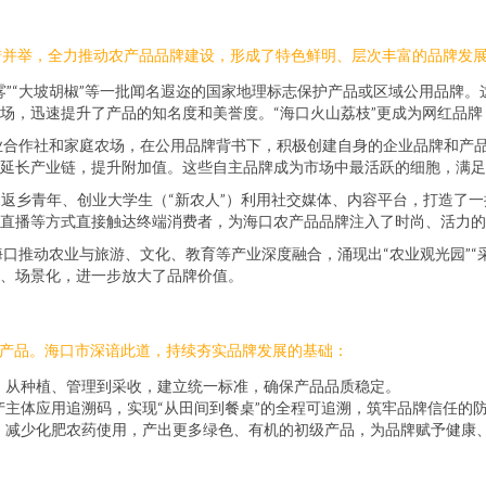
措并举，全力推动农产品品牌建设，形成了特色鲜明、层次丰富的品牌发
莲雾”“大坡胡椒”等一批闻名遐迩的国家地理标志保护产品或区域公用品牌
场，迅速提升了产品的知名度和美誉度。“海口火山荔枝”更成为网红品
业合作社和家庭农场，在公用品牌背书下，积极创建自身的企业品牌和产
延长产业链，提升附加值。这些自主品牌成为市场中最活跃的细胞，满
返乡青年、创业大学生（“新农人”）利用社交媒体、内容平台，打造了
直播等方式直接触达终端消费者，为海口农产品品牌注入了时尚、活力的
口推动农业与旅游、文化、教育等产业深度融合，涌现出“农业观光园”“采
、场景化，进一步放大了品牌价值。
农产品。海口市深谙此道，持续夯实品牌发展的基础：
，从种植、管理到采收，建立统一标准，确保产品品质稳定。
主体应用追溯码，实现“从田间到餐桌”的全程可追溯，筑牢品牌信任的
，减少化肥农药使用，产出更多绿色、有机的初级产品，为品牌赋予健康