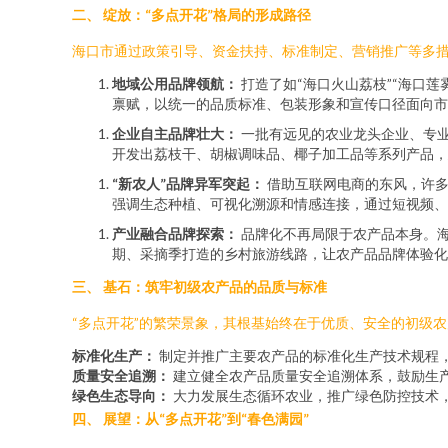
二、 绽放：“多点开花”格局的形成路径
海口市通过政策引导、资金扶持、标准制定、营销推广等多
地域公用品牌领航：
打造了如“海口火山荔枝”“海口
禀赋，以统一的品质标准、包装形象和宣传口径面向市
企业自主品牌壮大：
一批有远见的农业龙头企业、专
开发出荔枝干、胡椒调味品、椰子加工品等系列产品，
“新农人”品牌异军突起：
借助互联网电商的东风，许多
强调生态种植、可视化溯源和情感连接，通过短视频、
产业融合品牌探索：
品牌化不再局限于农产品本身。海
期、采摘季打造的乡村旅游线路，让农产品品牌体验化
三、 基石：筑牢初级农产品的品质与标准
“多点开花”的繁荣景象，其根基始终在于优质、安全的初级
标准化生产：
制定并推广主要农产品的标准化生产技术规程
质量安全追溯：
建立健全农产品质量安全追溯体系，鼓励生产
绿色生态导向：
大力发展生态循环农业，推广绿色防控技术
四、 展望：从“多点开花”到“春色满园”