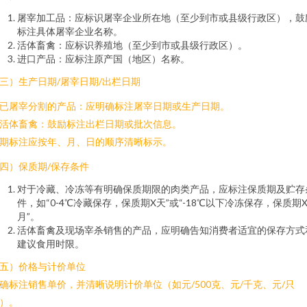
屠宰加工品：应标识屠宰企业所在地（至少到市或县级行政区），鼓
标注具体屠宰企业名称。
活体畜禽：应标识养殖地（至少到市或县级行政区）。
进口产品：应标注原产国（地区）名称。
三）生产日期/屠宰日期/出栏日期
. 已屠宰分割的产品：应明确标注屠宰日期或生产日期。
. 活体畜禽：鼓励标注出栏日期或批次信息。
期标注应按年、月、日的顺序清晰标示。
四）保质期/保存条件
对于冷藏、冷冻等有明确保质期限的肉类产品，应标注保质期及贮存
件，如“0-4℃冷藏保存，保质期X天”或“-18℃以下冷冻保存，保质期
月”。
活体畜禽及现场宰杀销售的产品，应明确告知消费者适宜的保存方式
建议食用时限。
五）价格与计价单位
确标注销售单价，并清晰说明计价单位（如元/500克、元/千克、元/只
）。