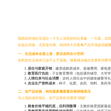
我国农村地区呈现出一个引人深思的对比景象：一方面，农
在低位徘徊，尤其是生猪、肉鸡等大宗畜禽产品市场波动频繁
一、生活成本全面上涨，挤压农民生计空间
农民的生活成本已远不止于温饱。随着城乡融合发展和消费
居住与家庭开销
：建房或购房成本、装修费用、家电更
教育医疗负担
：子女教育费用（包括课外辅导、大学学
人情往来与社会消费
：农村人情社会中的婚丧嫁娶等礼
农业生产资料成本
：种子、化肥、农药、饲料、兽药
二、农产品价格，特别是家禽家畜价格持续承压
与上涨的成本相比，农产品售价却显得“静默”：
粮食价格平稳托底，但利润微薄
：主粮价格受国家最低
家禽家畜市场周期性波动剧烈
：以生猪为例，经历了