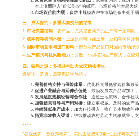
本上涨而陷入“价低伤农”的循环。市场价格的大起大
市场议价能力弱
：多数小规模农户在市场链条中处于弱
三、成因探究：多重因素交织的结果
1.
市场供需结构
：农产品，尤其是畜禽产品生产有一定周期，
2.
成本传导机制不畅
：上游原材料（如玉米、豆粕等饲料原
3.
国际市场竞争与进口影响
：部分农产品进口对国内市场形
4.
生产模式与抗风险能力
：分散、小规模的生产模式，在应
四、破局之道：多措并举助力农民稳收增收
缓解这一矛盾，需要系统性施策：
完善价格支持与保险体系
：优化粮食最低收购价和政策
促进产业融合与延伸价值链
：鼓励发展农产品深加工，
发展适度规模经营与合作社
：通过土地流转、合作社联
加强信息引导与产销对接
：建立更权威、及时的农产品
持续降低生产成本
：加大科技投入，推广节本增效的种
拓宽非农收入渠道
：继续推动农村劳动力转移就业，支
****
“谷贱伤农，畜贱亦伤农”。农民生活成本的刚性上涨与农产