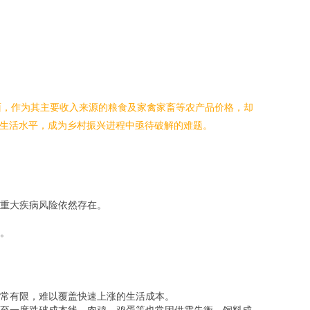
面，作为其主要收入来源的粮食及家禽家畜等农产品价格，却
和生活水平，成为乡村振兴进程中亟待破解的难题。
重大疾病风险依然存在。
。
常有限，难以覆盖快速上涨的生活成本。
至一度跌破成本线。肉鸡、鸡蛋等也常因供需失衡、饲料成