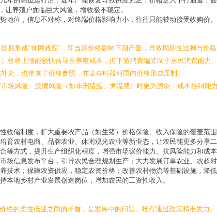
落，让养殖户面临巨大风险，增收极不稳定。
势地位，信息不对称，对终端价格影响力小，往往只能被动接受收购价。
容易形成“蛛网效应”，即当期价格影响下期产量，导致周期性过剩与价格
料）价格上涨能较快传导至养殖成本，但下游消费端受制于居民消费能力
成补充，也带来了价格参照，在某些时段对国内价格形成压制。
对市场风险、疫病风险（如非洲猪瘟、禽流感）时更为脆弱，成本控制能
性收储制度，扩大重要农产品（如生猪）价格保险、收入保险的覆盖范围
培育农村电商、品牌农业、休闲观光农业等新业态，让农民能更多分享二
合等方式，提升生产组织化程度，增强市场议价能力、抗风险能力和成本
市场信息发布平台，引导农民合理规划生产；大力发展订单农业、农超对
养技术；保障农资供应，稳定农资价格；改善农村物流等基础设施，降低
持本地乡村产业发展创造岗位，增加农民的工资性收入。
品价格的柔性低迷之间的矛盾，是发展中的问题。唯有通过政策精准发力