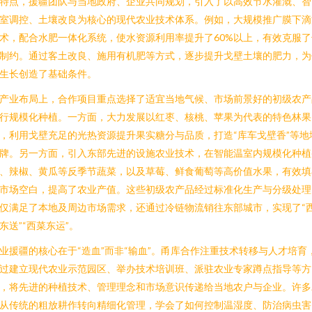
特点，援疆团队与当地政府、企业共同规划，引入了以高效节水灌溉、智
室调控、土壤改良为核心的现代农业技术体系。例如，大规模推广膜下滴
术，配合水肥一体化系统，使水资源利用率提升了60%以上，有效克服了
制约。通过客土改良、施用有机肥等方式，逐步提升戈壁土壤的肥力，为
生长创造了基础条件。
产业布局上，合作项目重点选择了适宜当地气候、市场前景好的初级农产
行规模化种植。一方面，大力发展以红枣、核桃、苹果为代表的特色林果
，利用戈壁充足的光热资源提升果实糖分与品质，打造“库车戈壁香”等地
牌。另一方面，引入东部先进的设施农业技术，在智能温室内规模化种植
、辣椒、黄瓜等反季节蔬菜，以及草莓、鲜食葡萄等高价值水果，有效填
市场空白，提高了农业产值。这些初级农产品经过标准化生产与分级处理
仅满足了本地及周边市场需求，还通过冷链物流销往东部城市，实现了“
东送”“西菜东运”。
业援疆的核心在于“造血”而非“输血”。甬库合作注重技术转移与人才培育
过建立现代农业示范园区、举办技术培训班、派驻农业专家蹲点指导等方
，将先进的种植技术、管理理念和市场意识传递给当地农户与企业。许多
从传统的粗放耕作转向精细化管理，学会了如何控制温湿度、防治病虫害