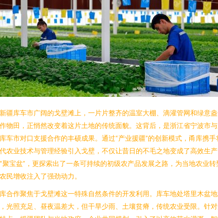
新疆库车市广阔的戈壁滩上，一片片整齐的温室大棚、滴灌管网和绿意盎
作物田，正悄然改变着这片土地的传统面貌。这背后，是浙江省宁波市与
库车市对口支援合作的丰硕成果。通过“产业援疆”的创新模式，甬库携手
代农业技术与管理经验引入戈壁，不仅让昔日的不毛之地变成了高效生产
“聚宝盆”，更探索出了一条可持续的初级农产品发展之路，为当地农业转
农民增收注入了强劲动力。
库合作聚焦于戈壁滩这一特殊自然条件的开发利用。库车地处塔里木盆地
，光照充足、昼夜温差大，但干旱少雨、土壤贫瘠，传统农业受限。针对