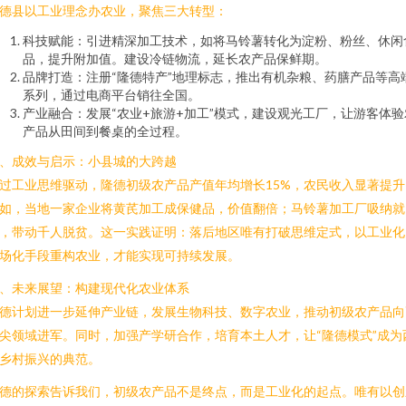
德县以工业理念办农业，聚焦三大转型：
科技赋能：引进精深加工技术，如将马铃薯转化为淀粉、粉丝、休闲
品，提升附加值。建设冷链物流，延长农产品保鲜期。
品牌打造：注册“隆德特产”地理标志，推出有机杂粮、药膳产品等高
系列，通过电商平台销往全国。
产业融合：发展“农业+旅游+加工”模式，建设观光工厂，让游客体验
产品从田间到餐桌的全过程。
、成效与启示：小县城的大跨越
过工业思维驱动，隆德初级农产品产值年均增长15%，农民收入显著提升
如，当地一家企业将黄芪加工成保健品，价值翻倍；马铃薯加工厂吸纳就
，带动千人脱贫。这一实践证明：落后地区唯有打破思维定式，以工业化
场化手段重构农业，才能实现可持续发展。
、未来展望：构建现代化农业体系
德计划进一步延伸产业链，发展生物科技、数字农业，推动初级农产品向
尖领域进军。同时，加强产学研合作，培育本土人才，让“隆德模式”成为
乡村振兴的典范。
德的探索告诉我们，初级农产品不是终点，而是工业化的起点。唯有以创