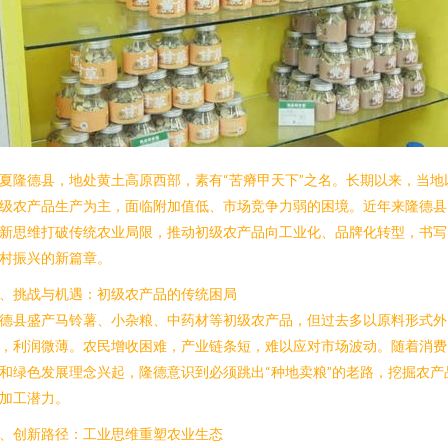
夏隆德县，地处黄土高原西部，素有“苦瘠甲天下”之名。长期以来，当地
级农产品生产为主，面临附加值低、市场竞争力弱的困境。近年来隆德县
新思维打破传统农业局限，推动初级农产品向工业化、品牌化转型，书写
村振兴的新篇章。
、挑战与机遇：初级农产品的传统困局
德县盛产马铃薯、小杂粮、中药材等初级农产品，但过去多以原料形式外
，利润微薄。农民增收困难，产业链条短，难以应对市场波动。随着消费
和绿色发展理念兴起，隆德意识到必须跳出“种地卖粮”的老路，挖掘农产
加工潜力。
、创新路径：工业思维重塑农业生态