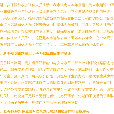
进一步保障和改善退休人员生活，我市决定自本年度起，为全市超过40
业和机关事业单位退休人员上调基本养老金。本次调整严格遵循国家统一
，采取定额调整、挂钩调整与适当倾斜相结合的办法，确保调整公平合理
重点向高龄退休人员和艰苦边远地区退休人员倾斜。目前，各级人社部门
锣密鼓地进行数据核对与资金调度，确保增发的养老金能够及时、足额发
每一位退休人员手中。这已是本市连续多年上调基本养老金，充分体现了
政府对广大退休人员的亲切关怀，是共享改革发展成果的具体实践。
、科学规划道路施工，全力保障市民出行畅通
完善城市路网，提升道路通行能力与安全水平，我市计划对部分路段进行
施工。相关交通管理部门已发布详细通告，明确了施工路段、工期以及交
导方案。施工期间，将采取分阶段、分区域作业的方式，最大限度减少对
出行的影响。交管部门建议广大市民提前规划出行路线，尽量避开施工区
，选择公共交通或绕行。将通过官方平台和媒体实时发布交通动态，请市
切关注。此次施工是城市更新进程中的必要环节，短期的不便是为了换取
的道路畅通与安全，恳请广大市民给予理解与支持。
、举办16场科技成果对接活动，赋能初级农产品提质增效