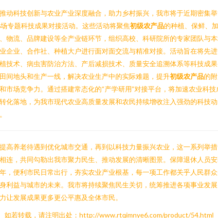
推动科技创新与农业产业深度融合，助力乡村振兴，我市将于近期密集举
6场专题科技成果对接活动。这些活动将聚焦
初级农产品
的种植、保鲜、
、物流、品牌建设等全产业链环节，组织高校、科研院所的专家团队与本
业企业、合作社、种植大户进行面对面交流与精准对接。活动旨在将先进
植技术、病虫害防治方法、产后减损技术、质量安全追溯体系等科技成果
田间地头和生产一线，解决农业生产中的实际难题，提升
初级农产品
的附
和市场竞争力。通过搭建常态化的“产学研用”对接平台，将加速农业科技
转化落地，为我市现代农业高质量发展和农民持续增收注入强劲的科技动
。
提高养老待遇到优化城市交通，再到以科技力量振兴农业，这一系列举措
相连，共同勾勒出我市聚力民生、推动发展的清晰图景。保障退休人员安
年，便利市民日常出行，夯实农业产业根基，每一项工作都关乎人民群众
身利益与城市的未来。我市将持续聚焦民生关切，统筹推进各项事业发展
力让发展成果更多更公平惠及全体市民。
如若转载，请注明出处：http://www.rtqimnye6.com/product/54.html