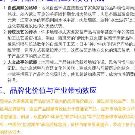
自然禀赋的烙印
：地域自然环境直接塑造了家禽家畜的品种特性与肉
风味。如内蒙古草原的羊群因长期食用天然牧草，肉质不膻且富含微
元素；江南水乡的鸭鹅则因水域丰富，肉质细腻。这种“水土滋养”是
业化养殖难以比拟的天然优势。
传统技艺的传承
：许多地理标志家禽家畜产品与百年甚至千年的养殖
加工技艺紧密相连。例如，西班牙的“伊比利亚火腿”依赖于黑猪品种
橡果饲喂与长达数年的自然风干工艺；日本“神户牛肉”则讲究严格的
统管理、饲养方式甚至按摩护理。这些技艺是地方文化的活态传承，
予产品深厚的历史底蕴。
人文故事的赋能
：地理标志产品往往承载着地域传说、民俗习惯与集
记忆。如北京烤鸭与宫廷文化的关联，宣威火腿与马帮历史的结合，
些故事增强了产品的文化吸引力，使其超越物质层面，成为情感消费
符号。
三、品牌化价值与产业带动效应
理标志为家禽家畜产品提供了强大的品牌溢价能力。通过标准化生产、质
证与品牌营销，这些产品能够有效区分于普通农产品，提升市场竞争力和
者忠诚度。例如，欧盟的GI体系使“帕尔玛火腿”等产品在全球市场获得高
可；中国的“盐池滩羊”获地理标志后，价格与销量显著提升，带动了整个
的经济活力。