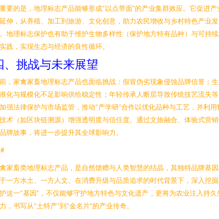
重要的是，地理标志产品能够形成“以点带面”的产业集群效应。它促进产
延伸，从养殖、加工到旅游、文化创意，助力农民增收与乡村特色产业发
。地理标志保护也有助于维护生物多样性（保护地方特有品种）与可持续
实践，实现生态与经济的良性循环。
四、挑战与未来展望
前，家禽家畜地理标志产品也面临挑战：假冒伪劣现象侵蚀品牌信誉；生
准化与规模化不足影响供给稳定性；年轻传承人断层导致传统技艺流失等
加强法律保护与市场监管，推动“产学研”合作以优化品种与工艺，并利用
技术（如区块链溯源）增强透明度与信任度。通过文旅融合、体验式营销
品牌故事，将进一步提升其全球影响力。
##
禽家畜类地理标志产品，是自然馈赠与人类智慧的结晶，其独特品牌基因
于一方水土、一方人文。在消费升级与品质追求的时代背景下，深入挖掘
护这一“基因”，不仅能够守护地方特色与文化遗产，更将为农业注入持久
力，书写从“土特产”到“金名片”的产业传奇。