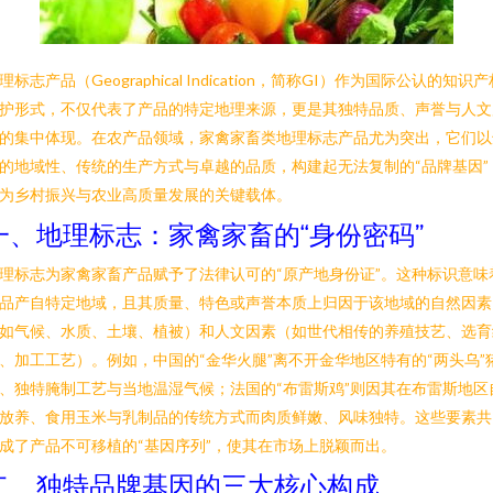
理标志产品（Geographical Indication，简称GI）作为国际公认的知识产
护形式，不仅代表了产品的特定地理来源，更是其独特品质、声誉与人文
的集中体现。在农产品领域，家禽家畜类地理标志产品尤为突出，它们以
的地域性、传统的生产方式与卓越的品质，构建起无法复制的“品牌基因”
为乡村振兴与农业高质量发展的关键载体。
一、地理标志：家禽家畜的“身份密码”
理标志为家禽家畜产品赋予了法律认可的“原产地身份证”。这种标识意味
品产自特定地域，且其质量、特色或声誉本质上归因于该地域的自然因素
如气候、水质、土壤、植被）和人文因素（如世代相传的养殖技艺、选育
、加工工艺）。例如，中国的“金华火腿”离不开金华地区特有的“两头乌”
、独特腌制工艺与当地温湿气候；法国的“布雷斯鸡”则因其在布雷斯地区
放养、食用玉米与乳制品的传统方式而肉质鲜嫩、风味独特。这些要素共
成了产品不可移植的“基因序列”，使其在市场上脱颖而出。
二、独特品牌基因的三大核心构成