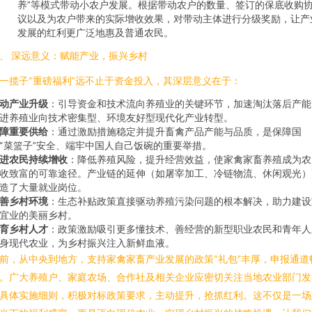
养”等模式带动小农户发展。根据带动农户的数量、签订的保底收购
议以及为农户带来的实际增收效果，对带动主体进行分级奖励，让产
发展的红利更广泛地惠及普通农民。
、 深远意义：赋能产业，振兴乡村
一揽子“重磅福利”远不止于资金投入，其深层意义在于：
动产业升级
：引导资金和技术流向养殖业的关键环节，加速淘汰落后产能
进养殖业向技术密集型、环境友好型现代化产业转型。
障重要供给
：通过激励措施稳定并提升畜禽产品产能与品质，是保障国
“菜篮子”安全、端牢中国人自己饭碗的重要举措。
进农民持续增收
：降低养殖风险，提升经营效益，使家禽家畜养殖成为农
收致富的可靠途径。产业链的延伸（如屠宰加工、冷链物流、休闲观光）
造了大量就业岗位。
善乡村环境
：生态补贴政策直接驱动养殖污染问题的根本解决，助力建设
宜业的美丽乡村。
育乡村人才
：政策激励吸引更多懂技术、善经营的新型职业农民和青年人
身现代农业，为乡村振兴注入新鲜血液。
前，从中央到地方，支持家禽家畜产业发展的政策“礼包”丰厚，申报通道
。广大养殖户、家庭农场、合作社及相关企业应密切关注当地农业部门发
具体实施细则，积极对标政策要求，主动提升，抢抓红利。这不仅是一场