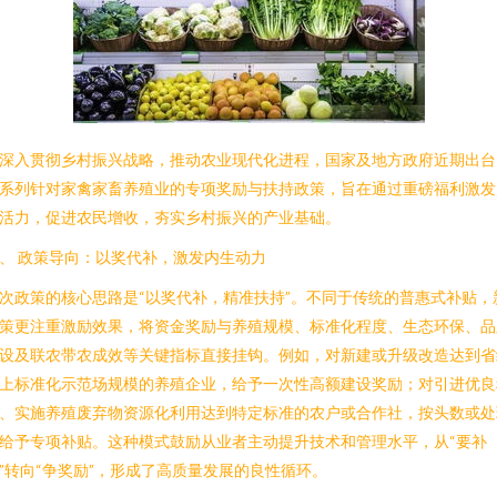
深入贯彻乡村振兴战略，推动农业现代化进程，国家及地方政府近期出台
系列针对家禽家畜养殖业的专项奖励与扶持政策，旨在通过重磅福利激发
活力，促进农民增收，夯实乡村振兴的产业基础。
、 政策导向：以奖代补，激发内生动力
次政策的核心思路是“以奖代补，精准扶持”。不同于传统的普惠式补贴，
策更注重激励效果，将资金奖励与养殖规模、标准化程度、生态环保、品
设及联农带农成效等关键指标直接挂钩。例如，对新建或升级改造达到省
上标准化示范场规模的养殖企业，给予一次性高额建设奖励；对引进优良
、实施养殖废弃物资源化利用达到特定标准的农户或合作社，按头数或处
给予专项补贴。这种模式鼓励从业者主动提升技术和管理水平，从“要补
”转向“争奖励”，形成了高质量发展的良性循环。