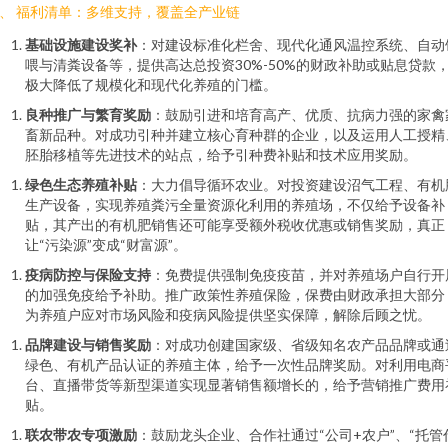
、 福利清单：多维支持，覆盖全产业链
基础设施建设奖补
：对建设标准化栏舍、现代化通风温控系统、自动
喂与清粪设备等，提供高达总投资30%-50%的财政补助或贴息贷款
极大降低了规模化和现代化养殖的门槛。
良种推广与繁育奖励
：鼓励引进和培育高产、优质、抗病力强的家禽
畜新品种。对成功引种并建立核心育种群的企业，以及运用人工授精
胚胎移植等先进技术的站点，给予引种费补贴和技术应用奖励。
绿色生态养殖补贴
：大力倡导循环农业。对投资建设沼气工程、有机
生产设备，实现养殖粪污全量资源化利用的养殖场，不仅给予设备补
贴，其产出的有机肥销售还可能享受额外税收优惠或销售奖励，真正
让“污染源”变成“财富源”。
疫病防控与保险支持
：免费提供强制免疫疫苗，并对养殖场户自行开
的加强免疫给予补助。推广政策性养殖保险，保费由财政承担大部分
为养殖户应对市场风险和疫病风险提供坚实保障，解除后顾之忧。
品牌建设与销售奖励
：对成功创建国家级、省级知名农产品品牌或通
绿色、有机产品认证的养殖主体，给予一次性品牌奖励。对利用电商
台、直播带货等新型渠道实现显著销售额增长的，给予营销推广费用
贴。
联农带农专项激励
：鼓励龙头企业、合作社通过“公司+农户”、“托管